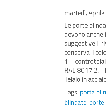
martedì, April
Le porte blinda
devono anche in
suggestive.Il r
conserva il col
1. controtelai
RAL 8017 2. N
Telaio in accia
Tags:
porta bli
blindate
,
porte 