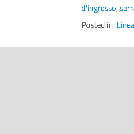
d'ingresso
,
serr
Posted in:
Line